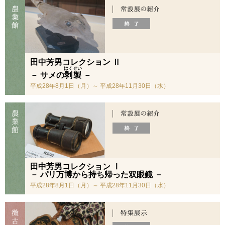
田中芳男コレクション Ⅱ
はくせい
－ サメの
剥製
－
平成28年8月1日（月）～ 平成28年11月30日（水）
田中芳男コレクション Ⅰ
－ パリ万博から持ち帰った双眼鏡 －
平成28年8月1日（月）～ 平成28年11月30日（水）