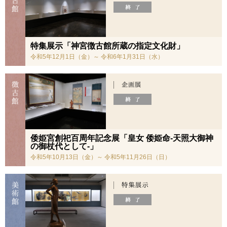
特集展示「神宮徴古館所蔵の指定文化財」
令和5年12月1日（金）～ 令和6年1月31日（水）
倭姫宮創祀百周年記念展「皇女 倭姫命-天照大御神
の御杖代として-」
令和5年10月13日（金）～ 令和5年11月26日（日）