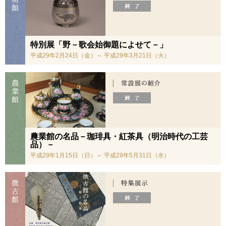
特別展「野－歌会始御題によせて－」
平成29年2月24日（金）～ 平成29年3月21日（火）
農業館の名品－珈琲具・紅茶具（明治時代の工芸
品）－
平成29年1月15日（日）～ 平成29年5月31日（水）