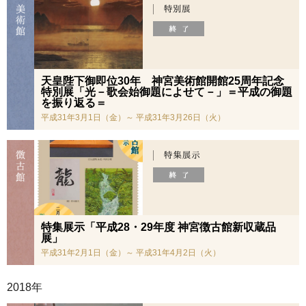
天皇陛下御即位30年 神宮美術館開館25周年記念
特別展「光－歌会始御題によせて－」＝平成の御題
を振り返る＝
平成31年3月1日（金）～ 平成31年3月26日（火）
特集展示「平成28・29年度 神宮徴古館新収蔵品
展」
平成31年2月1日（金）～ 平成31年4月2日（火）
2018年