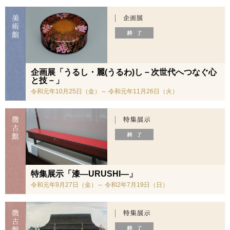
企画展「うるし・麗(うるわ)し－次世代へつなぐ心
と技－」
令和元年10月25日（金）～ 令和元年11月26日（火）
特集展示「漆―URUSHI―」
令和元年9月27日（金）～ 令和2年7月19日（日）