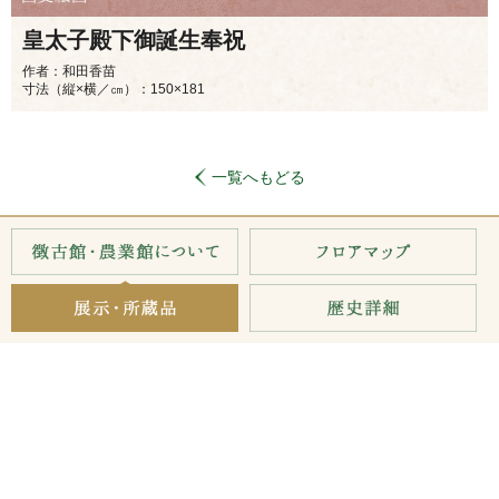
皇太子殿下御誕生奉祝
作者：和田香苗
寸法（縦×横／㎝）：150×181
一覧へもどる