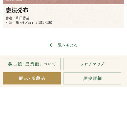
憲法発布
作者：和田香苗
寸法（縦×横／㎝）：151×180
一覧へもどる