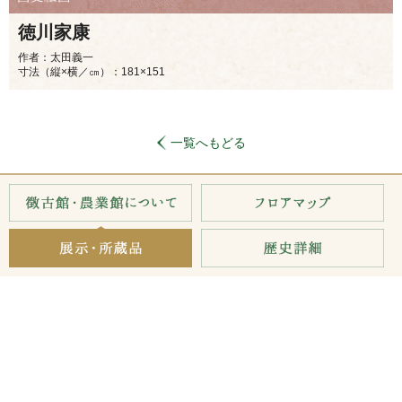
徳川家康
作者：太田義一
寸法（縦×横／㎝）：181×151
一覧へもどる