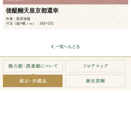
後醍醐天皇京都還幸
作者：荻原達義
寸法（縦×横／㎝）：182×151
一覧へもどる