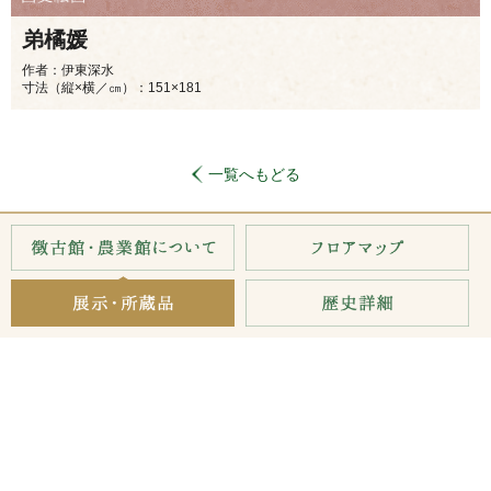
弟橘媛
作者：伊東深水
寸法（縦×横／㎝）：151×181
一覧へもどる