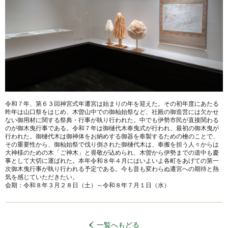
令和７年、第６３回神宮式年遷宮は始まりの年を迎えた。その初年度にあたる
昨年は山口祭をはじめ、木曽山中での御杣始祭など、社殿の御造営には欠かせ
ない御用材に関する祭典・行事が執り行われた。中でも伊勢市民が直接関わる
のが御木曳行事である。令和７年は御樋代木奉曳式が行われ、最初の御木曳が
行われた。御樋代木は御神体をお納めする御器を奉製するための檜のことで、
その重要性から、御杣始祭で伐り倒された御樋代木は、奉搬を担う人々からは
大神様のための木「ご神木」と畏敬が込められ、木曽から伊勢までの道中も慶
事として大切に運ばれた。本年令和８年４月にはいよいよ各町をあげての第一
次御木曳行事が執り行われる予定である。今も昔も変わらぬ遷宮への期待と熱
気を感じていただきたい。
会期：令和８年３月２８日（土）～令和８年７月１日（水）
一覧へもどる