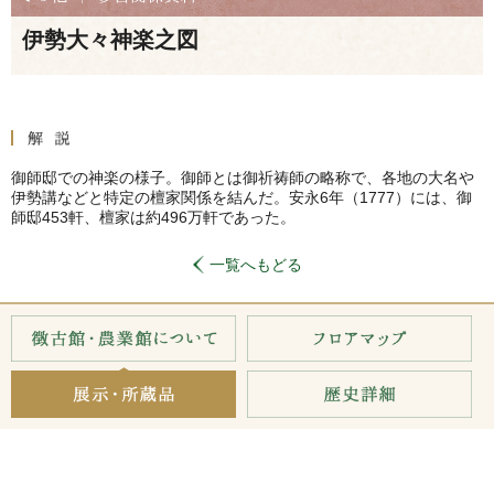
伊勢大々神楽之図
御師邸での神楽の様子。御師とは御祈祷師の略称で、各地の大名や
伊勢講などと特定の檀家関係を結んだ。安永6年（1777）には、御
師邸453軒、檀家は約496万軒であった。
一覧へもどる