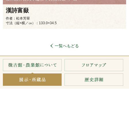
漢詩富嶽
作者：松本芳翠
寸法（縦×横／㎝）：133.0×34.5
一覧へもどる