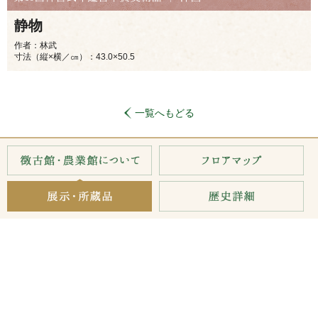
静物
作者：林武
寸法（縦×横／㎝）：43.0×50.5
一覧へもどる