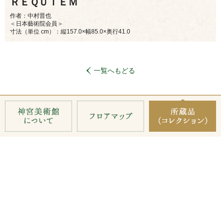
ＲＥＱＵＩＥＭ
作者：中村晋也
＜日本藝術院会員＞
寸法（単位 cm）：縦157.0×幅85.0×奥行41.0
一覧へもどる